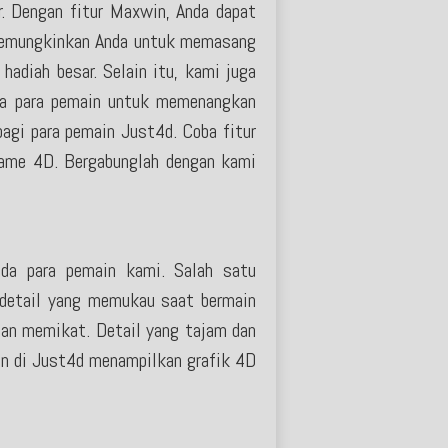
. Dengan fitur Maxwin, Anda dapat
i memungkinkan Anda untuk memasang
adiah besar. Selain itu, kami juga
da para pemain untuk memenangkan
agi para pemain Just4d. Coba fitur
 game 4D. Bergabunglah dengan kami
da para pemain kami. Salah satu
 detail yang memukau saat bermain
dan memikat. Detail yang tajam dan
nan di Just4d menampilkan grafik 4D