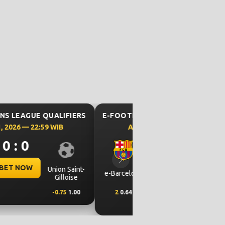
iches
Lucky - 88 Treasures
FOOTBALL F24 INTERNATIONAL
FRIENDLY
August 7, 2026 — 08:00 WIB
0 : 0
Next
BET NOW
elgium
e-Denmark
0
0.81
0.00
0.95
i
Triple Fish