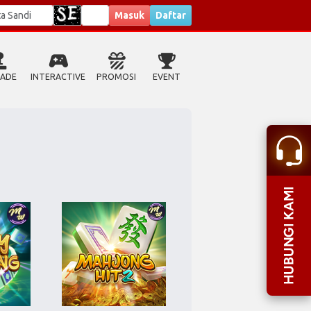
ne Teraman dan Terpercaya Dengan Proses Terpcepat
Selamat Datang di
Masuk
Daftar
ADE
INTERACTIVE
PROMOSI
EVENT