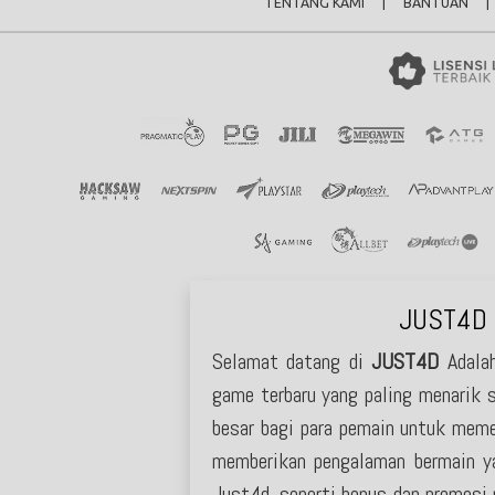
TENTANG KAMI
|
BANTUAN
|
Maneki Neko
Eye
JUST4D L
Selamat datang di
JUST4D
Adalah
game terbaru yang paling menarik 
besar bagi para pemain untuk meme
Lucky Fish
memberikan pengalaman bermain y
Just4d, seperti bonus dan promosi 